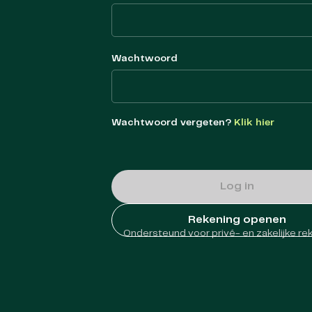
Wachtwoord
Wachtwoord vergeten?
Klik hier
Log in
Rekening openen
Ondersteund voor privé- en zakelijke re