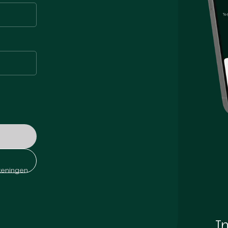
keningen
In